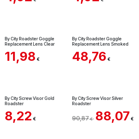
By City Roadster Goggle
By City Roadster Goggle
Replacement Lens Clear
Replacement Lens Smoked
11,98
48,76
€
€
En Tienda
By City Screw Visor Gold
By City Screw Visor Silver
Roadster
Roadster
8,22
88,07
90,87
€
€
€