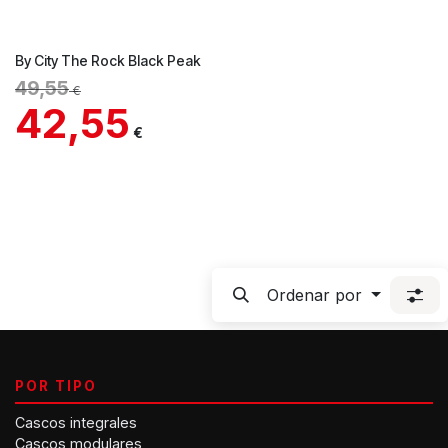
By City The Rock Black Peak
49,55
€
42,55
€
Ordenar por
POR TIPO
Cascos integrales
Cascos modulares