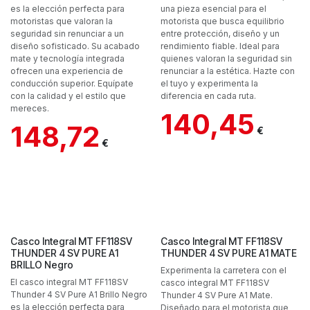
es la elección perfecta para
una pieza esencial para el
motoristas que valoran la
motorista que busca equilibrio
seguridad sin renunciar a un
entre protección, diseño y un
diseño sofisticado. Su acabado
rendimiento fiable. Ideal para
mate y tecnología integrada
quienes valoran la seguridad sin
ofrecen una experiencia de
renunciar a la estética. Hazte con
conducción superior. Equípate
el tuyo y experimenta la
con la calidad y el estilo que
diferencia en cada ruta.
mereces.
140,45
148,72
€
€
Casco Integral MT FF118SV
Casco Integral MT FF118SV
THUNDER 4 SV PURE A1
THUNDER 4 SV PURE A1 MATE
BRILLO Negro
Experimenta la carretera con el
El casco integral MT FF118SV
casco integral MT FF118SV
Thunder 4 SV Pure A1 Brillo Negro
Thunder 4 SV Pure A1 Mate.
es la elección perfecta para
Diseñado para el motorista que