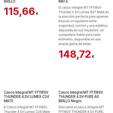
BRILLO
MATE
115,66
El casco integral MT FF118SV
Thunder 4 SV Lumex B27 Mate es
€
la elección perfecta para quienes
buscan un equilibrio entre
seguridad, confort y una estética
depurada en sus trayectos. Un
compañero fiable para cada
kilómetro, disponible en una
amplia gama de tallas.
148,72
€
Casco Integral MT FF118SV
Casco Integral MT FF118SV
THUNDER 4 SV LUMEX C24
THUNDER 4 SV PURE A0
MATE
BRILLO Negro
El Casco Integral MT FF118SV
Descubre el casco integral MT
Thunder 4 SV Lumex C24 Mate
FF118SV THUNDER 4 SV PURE,