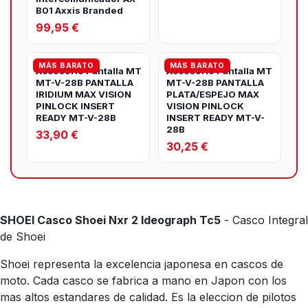
B01 Axxis Branded
99,95 €
MÁS BARATO
MÁS BARATO
Accesorio Pantalla MT
Accesorio Pantalla MT
MT-V-28B PANTALLA
MT-V-28B PANTALLA
IRIDIUM MAX VISION
PLATA/ESPEJO MAX
PINLOCK INSERT
VISION PINLOCK
READY MT-V-28B
INSERT READY MT-V-
28B
33,90 €
30,25 €
SHOEI Casco Shoei Nxr 2 Ideograph Tc5
- Casco Integral
de Shoei
Shoei representa la excelencia japonesa en cascos de
moto. Cada casco se fabrica a mano en Japon con los
mas altos estandares de calidad. Es la eleccion de pilotos