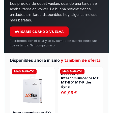
Los precios de outlet vuelan: cuando una tanda se
acaba, tarda en volver. La buena noticia: tienes
unidades similares disponibles hoy, algunas incluso
más baratas.
AVÍSAME CUANDO VUELVA
Escríbenos por el chat y te avisamos en cuanto entre una
nueva tanda. Sin compromiso.
Disponibles ahora mismo
y también de oferta
MÁS BARATO
MÁS BARATO
Accesorio
Intercomunicador MT
MT-B01 MT-Rider
Sync
99,95 €
Intercomunicador AX-