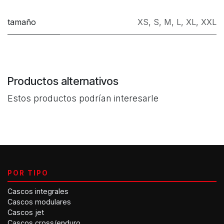
tamaño
XS
,
S
,
M
,
L
,
XL
,
XXL
Productos alternativos
Estos productos podrían interesarle
POR TIPO
Cascos integrales
Cascos modulares
Cascos jet
Cascos cross/enduro