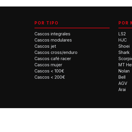
POR TIPO
POR 
Cascos integrales
LS2
Cascos modulares
HJC
Cascos jet
Shoei
Cascos cross/enduro
Shark
Cascos café racer
Scorpi
Cascos mujer
MT He
Cascos < 100€
Nolan
Cascos < 200€
Bell
AGV
Arai
© 2026 Outlet Cascos