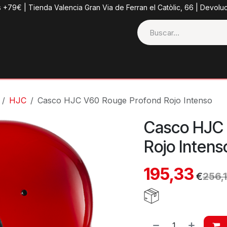
s +79€ | Tienda Valencia Gran Via de Ferran el Catòlic, 66 | Devolu
ctos
Tienda
Categorias
Casco + Extras
Contacto
HJC
Casco HJC V60 Rouge Profond Rojo Intenso
Casco HJC
Rojo Intens
195,33
€
256,