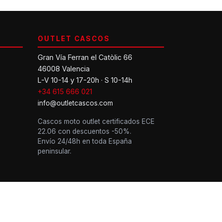
OUTLET CASCOS
Gran Vía Ferran el Catòlic 66
46008 Valencia
L-V 10-14 y 17-20h · S 10-14h
+34 615 666 021
info@outletcascos.com
Cascos moto outlet certificados ECE
22.06 con descuentos -50%.
Envío 24/48h en toda España
peninsular.
 ECE 22.06 hasta -50%