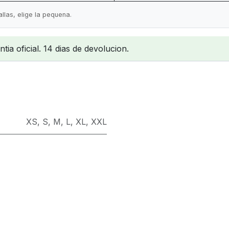
llas, elige la pequena.
ia oficial. 14 dias de devolucion.
XS
,
S
,
M
,
L
,
XL
,
XXL