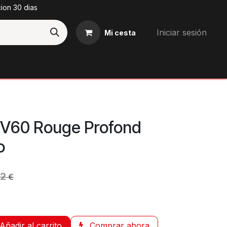
cion 30 dias
Iniciar sesión
Mi cesta
Blog
 V60 Rouge Profond
o
12
€
Añadir al carrito
Comprar ahora