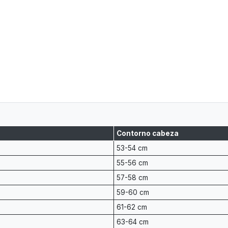
Contorno cabeza
53-54 cm
55-56 cm
57-58 cm
59-60 cm
61-62 cm
63-64 cm