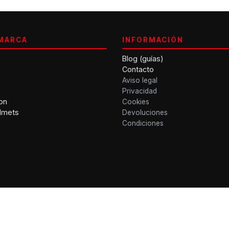
MARCA
INFORMACIÓN
Blog (guías)
Contacto
Aviso legal
Privacidad
on
Cookies
lmets
Devoluciones
Condiciones
 · Gran Vía Ferran el Catòlic 66, 46008 Valencia · Cascos moto outlet
Partner Nextdoo.cloud
·
Diseñado por Boomatik.com