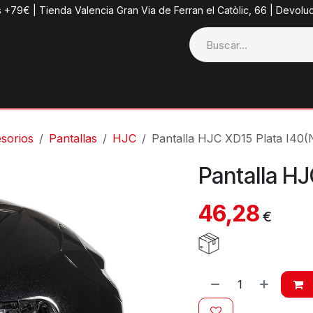
s +79€ | Tienda Valencia Gran Via de Ferran el Catòlic, 66 | Devolu
ctos
Tienda
Categorias
Casco + Extras
Contacto
sorios
Pantallas
HJC
Pantalla HJC XD15 Plata I40(
Pantalla HJ
46,28
€