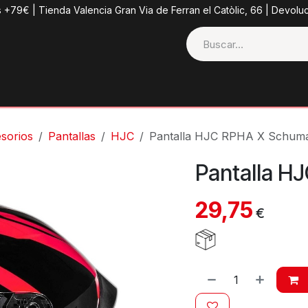
s +79€ | Tienda Valencia Gran Via de Ferran el Catòlic, 66 | Devolu
ctos
Tienda
Categorias
Casco + Extras
Contacto
sorios
Pantallas
HJC
Pantalla HJC RPHA X Schum
Pantalla 
29,75
€