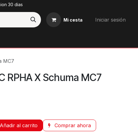
cion 30 dias
Iniciar sesión
Mi cesta
Blog
a MC7
HJC RPHA X Schuma MC7
Añadir al carrito
Comprar ahora