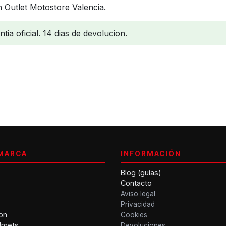
 Outlet Motostore Valencia.
ia oficial. 14 dias de devolucion.
MARCA
INFORMACIÓN
Blog (guías)
Contacto
Aviso legal
Privacidad
on
Cookies
lmets
Devoluciones