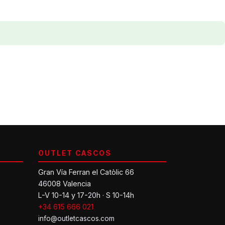
OUTLET CASCOS
Gran Vía Ferran el Catòlic 66
46008 Valencia
L-V 10-14 y 17-20h · S 10-14h
+34 615 666 021
info@outletcascos.com