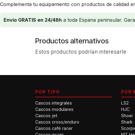
Complementa tu equipamiento con productos de calidad en
Envio GRATIS en 24/48h
a toda Espana peninsular. Garant
Productos alternativos
Estos productos podrían interesarle
POR TIPO
POR 
Cascos integrales
LS2
Cascos modulares
HJC
Cascos jet
Shoei
Cascos cross/enduro
Shark
Cascos café racer
Scorpi
Cascos mujer
MT He