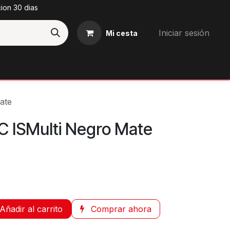
cion 30 dias
Iniciar sesión
Mi cesta
Blog
ate
C ISMulti Negro Mate
Añadir al carrito
Comprar ahora