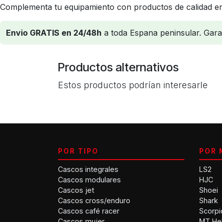
Complementa tu equipamiento con productos de calidad en
Envio GRATIS en 24/48h
a toda Espana peninsular. Garant
Productos alternativos
Estos productos podrían interesarle
POR TIPO
POR 
Cascos integrales
LS2
Cascos modulares
HJC
Cascos jet
Shoei
Cascos cross/enduro
Shark
Cascos café racer
Scorpi
Cascos mujer
MT He