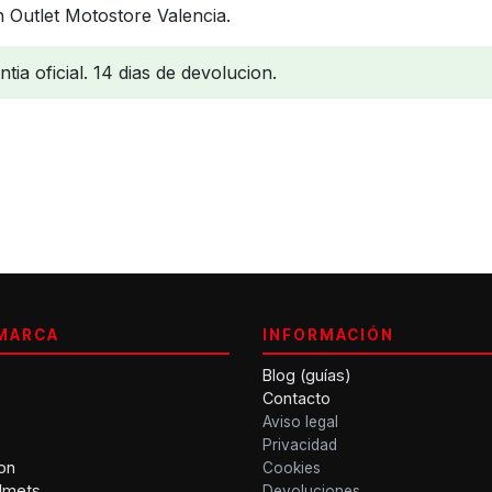
 Outlet Motostore Valencia.
ia oficial. 14 dias de devolucion.
MARCA
INFORMACIÓN
Blog (guías)
Contacto
Aviso legal
Privacidad
on
Cookies
lmets
Devoluciones