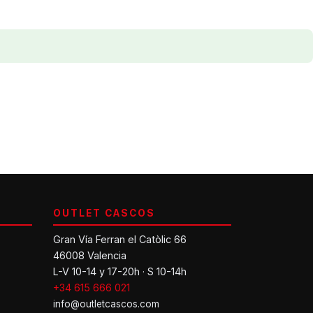
OUTLET CASCOS
Gran Vía Ferran el Catòlic 66
46008 Valencia
L-V 10-14 y 17-20h · S 10-14h
+34 615 666 021
info@outletcascos.com