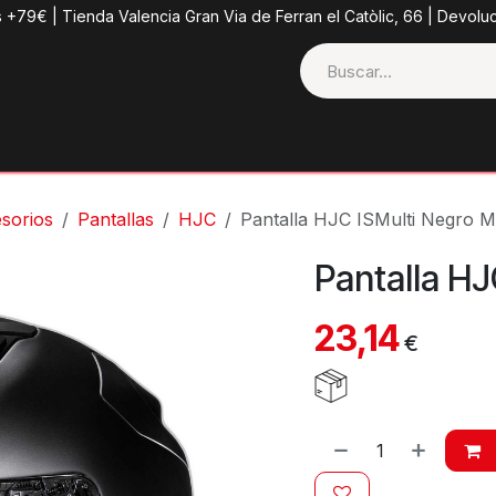
s +79€ | Tienda Valencia Gran Via de Ferran el Catòlic, 66 | Devolu
ctos
Tienda
Categorias
Casco + Extras
Contacto
sorios
Pantallas
HJC
Pantalla HJC ISMulti Negro M
Pantalla HJ
23,14
€