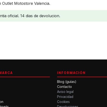
 Outlet Motostore Valencia.
ia oficial. 14 dias de devolucion.
MARCA
INFORMACIÓN
Blog (guías)
Contacto
Aviso legal
Privacidad
on
Cookies
lmets
Devoluciones