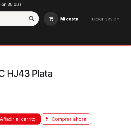
cion 30 dias
Iniciar sesión
Mi cesta
Blog
JC HJ43 Plata
Añadir al carrito
Comprar ahora