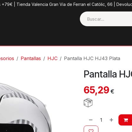
s +79€ | Tienda Valencia Gran Via de Ferran el Catòlic, 66 | Devolu
ctos
Tienda
Categorias
Casco + Extras
Contacto
sorios
Pantallas
HJC
Pantalla HJC HJ43 Plata
Pantalla H
65,29
€