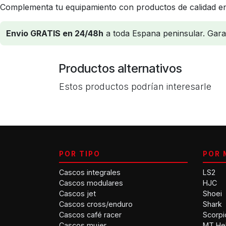
Complementa tu equipamiento con productos de calidad en
Envio GRATIS en 24/48h
a toda Espana peninsular. Garant
Productos alternativos
Estos productos podrían interesarle
POR TIPO
POR 
Cascos integrales
LS2
Cascos modulares
HJC
Cascos jet
Shoei
Cascos cross/enduro
Shark
Cascos café racer
Scorpi
Cascos mujer
MT He