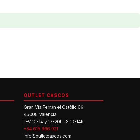
OUTLET CASCOS
Gran Vía Ferran el Catòlic 66
46008 Valencia
L-V 10-14 y 17-20h · S 10-14h
+34 615 666 021
info@outletcascos.com