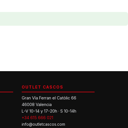
OUTLET CASCOS
Gran Vía Ferran el Catòlic 66
46008 Valencia
L-V 10-14 y 17-20h · S 10-14h
+34 615 666 021
info@outletcascos.com