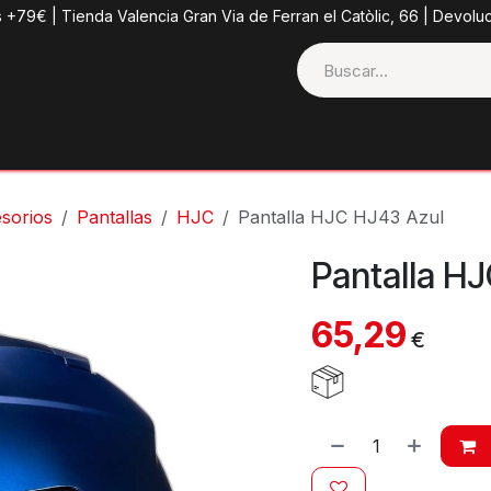
s +79€ | Tienda Valencia Gran Via de Ferran el Catòlic, 66 | Devolu
ctos
Tienda
Categorias
Casco + Extras
Contacto
sorios
Pantallas
HJC
Pantalla HJC HJ43 Azul
Pantalla H
65,29
€