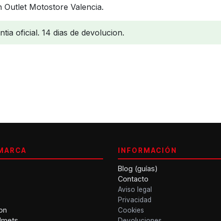
 Outlet Motostore Valencia.
ia oficial. 14 dias de devolucion.
MARCA
INFORMACIÓN
Blog (guías)
Contacto
Aviso legal
Privacidad
on
Cookies
lmets
Devoluciones