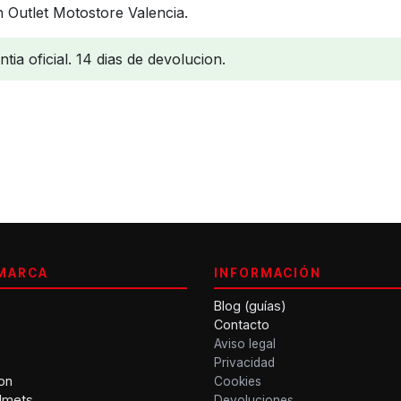
 Outlet Motostore Valencia.
ia oficial. 14 dias de devolucion.
MARCA
INFORMACIÓN
Blog (guías)
Contacto
Aviso legal
Privacidad
on
Cookies
lmets
Devoluciones