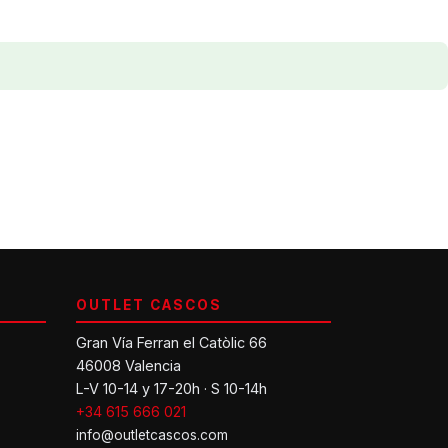
OUTLET CASCOS
Gran Vía Ferran el Catòlic 66
46008 Valencia
L-V 10-14 y 17-20h · S 10-14h
+34 615 666 021
info@outletcascos.com