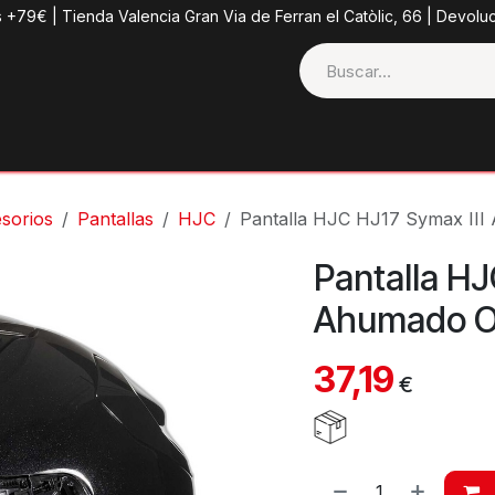
s +79€ | Tienda Valencia Gran Via de Ferran el Catòlic, 66 | Devolu
ctos
Tienda
Categorias
Casco + Extras
Contacto
sorios
Pantallas
HJC
Pantalla HJC HJ17 Symax II
Pantalla HJ
Ahumado O
37,19
€