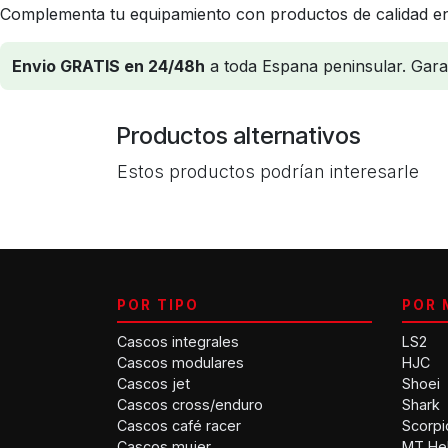
Complementa tu equipamiento con productos de calidad en
Envio GRATIS en 24/48h
a toda Espana peninsular. Garant
Productos alternativos
Estos productos podrían interesarle
POR TIPO
POR 
Cascos integrales
LS2
Cascos modulares
HJC
Cascos jet
Shoei
Cascos cross/enduro
Shark
Cascos café racer
Scorpi
Cascos mujer
MT He