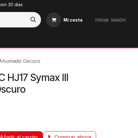
cion 30 dias
Iniciar sesión
Mi cesta
Blog
I Ahumado Oscuro
C HJ17 Symax III
scuro
Añadir al carrito
Comprar ahora