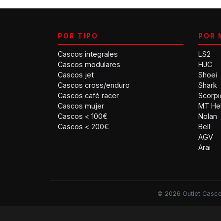
POR TIPO
POR 
Cascos integrales
LS2
Cascos modulares
HJC
Cascos jet
Shoei
Cascos cross/enduro
Shark
Cascos café racer
Scorpi
Cascos mujer
MT He
Cascos < 100€
Nolan
Cascos < 200€
Bell
AGV
Arai
© 2026 Outlet Cascos