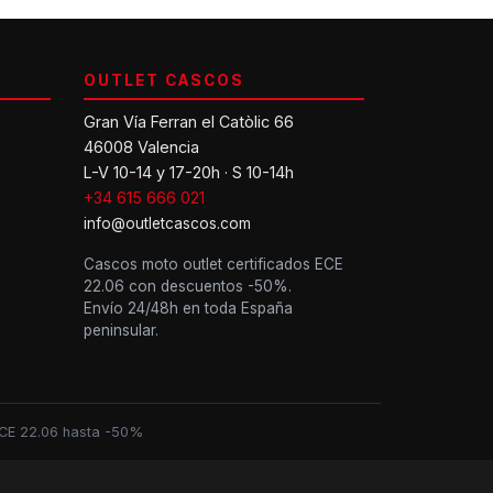
OUTLET CASCOS
Gran Vía Ferran el Catòlic 66
46008 Valencia
L-V 10-14 y 17-20h · S 10-14h
+34 615 666 021
info@outletcascos.com
Cascos moto outlet certificados ECE
22.06 con descuentos -50%.
Envío 24/48h en toda España
peninsular.
 ECE 22.06 hasta -50%