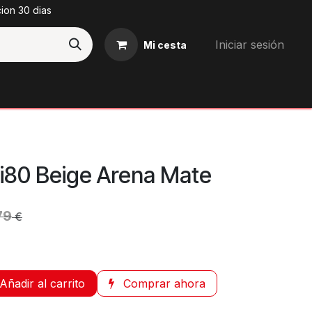
cion 30 dias
Iniciar sesión
Mi cesta
Blog
i80 Beige Arena Mate
79
€
Añadir al carrito
Comprar ahora