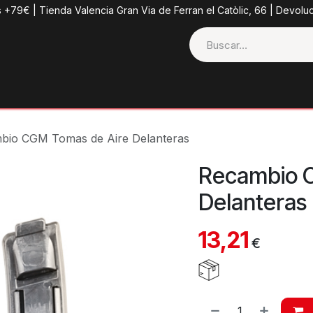
s +79€ | Tienda Valencia Gran Via de Ferran el Catòlic, 66 | Devolu
ctos
Tienda
Categorias
Casco + Extras
Contacto
bio CGM Tomas de Aire Delanteras
Recambio 
Delanteras
13,21
€