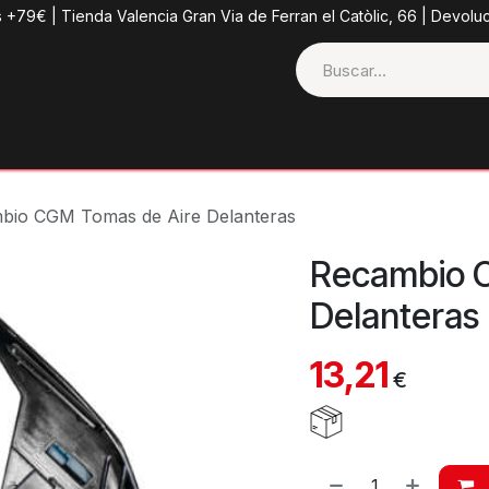
s +79€ | Tienda Valencia Gran Via de Ferran el Catòlic, 66 | Devolu
ctos
Tienda
Categorias
Casco + Extras
Contacto
bio CGM Tomas de Aire Delanteras
Recambio 
Delanteras
13,21
€