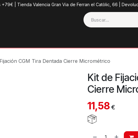
s +79€ | Tienda Valencia Gran Via de Ferran el Catòlic, 66 | Devolu
ctos
Tienda
Categorias
Casco + Extras
Contacto
 Fijación CGM Tira Dentada Cierre Micrométrico
Kit de Fija
Cierre Micr
11,58
€