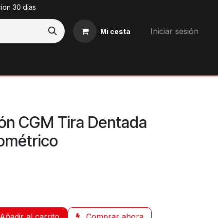
cion 30 dias
Iniciar sesión
Mi cesta
Blog
ción CGM Tira Dentada
ométrico
Añadir al carrito
Comprar ahora