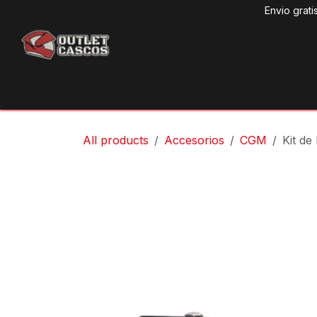
Ir al contenido
Envio grati
Produ
All products
Accesorios
CGM
Kit de