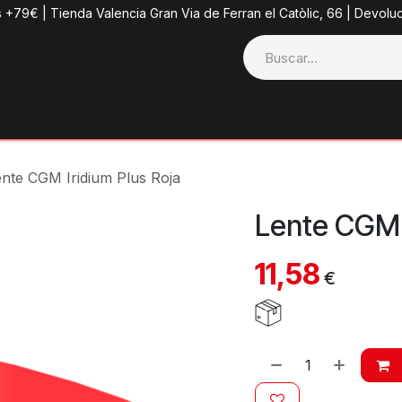
s +79€ | Tienda Valencia Gran Via de Ferran el Catòlic, 66 | Devolu
ctos
Tienda
Categorias
Casco + Extras
Contacto
ente CGM Iridium Plus Roja
Lente CGM I
11,58
€