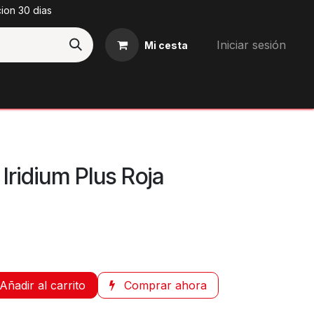
cion 30 dias
Iniciar sesión
Mi cesta
Blog
ridium Plus Roja
Añadir al carrito
Comprar ahora