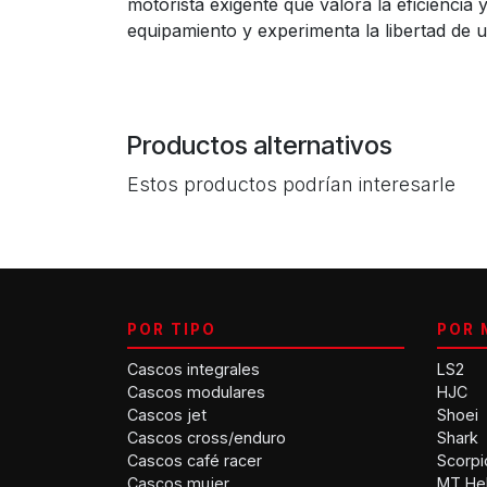
motorista exigente que valora la eficiencia
equipamiento y experimenta la libertad de u
Productos alternativos
Estos productos podrían interesarle
POR TIPO
POR 
Cascos integrales
LS2
Cascos modulares
HJC
Cascos jet
Shoei
Cascos cross/enduro
Shark
Cascos café racer
Scorpi
Cascos mujer
MT He