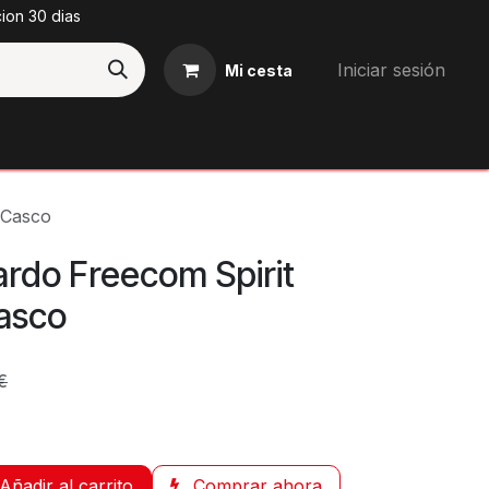
cion 30 dias
Iniciar sesión
Mi cesta
Blog
 Casco
ardo Freecom Spirit
asco
€
Añadir al carrito
Comprar ahora