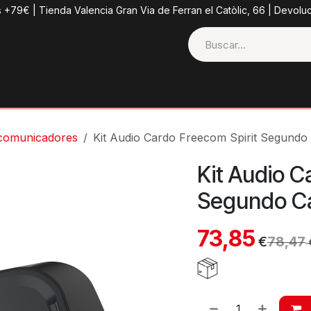
s +79€ | Tienda Valencia Gran Via de Ferran el Catòlic, 66 | Devolu
ctos
Tienda
Categorias
Casco + Extras
Contacto
rcomunicadores
Kit Audio Cardo Freecom Spirit Segundo
Kit Audio C
Segundo C
73,85
€
78,47