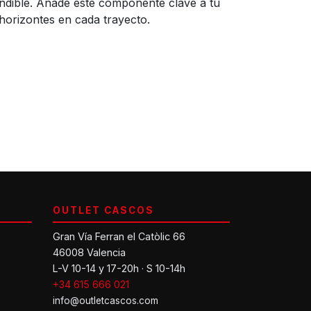
cindible. Añade este componente clave a tu
 horizontes en cada trayecto.
OUTLET CASCOS
Gran Vía Ferran el Catòlic 66
46008 Valencia
L-V 10-14 y 17-20h · S 10-14h
+34 615 666 021
info@outletcascos.com