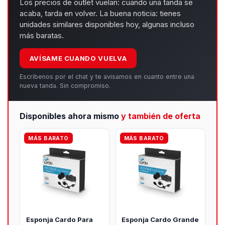
Los precios de outlet vuelan: cuando una tanda se
acaba, tarda en volver. La buena noticia: tienes
unidades similares disponibles hoy, algunas incluso
más baratas.
AVÍSAME CUANDO VUELVA
Escríbenos por el chat y te avisamos en cuanto entre una
nueva tanda. Sin compromiso.
Disponibles ahora mismo
y también de oferta
MÁS BARATO
MÁS BARATO
Esponja Cardo Para
Esponja Cardo Grande