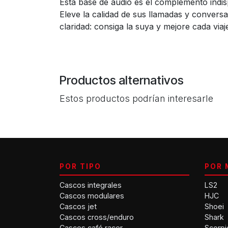
Esta base de audio es el complemento indisp
Eleve la calidad de sus llamadas y convers
claridad: consiga la suya y mejore cada viaj
Productos alternativos
Estos productos podrían interesarle
POR TIPO
POR 
Cascos integrales
LS2
Cascos modulares
HJC
Cascos jet
Shoei
Cascos cross/enduro
Shark
Cascos café racer
Scorpi