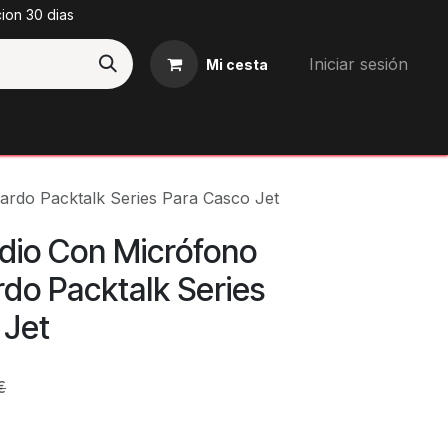
cion 30 dias
Iniciar sesión
Mi cesta
Blog
rdo Packtalk Series Para Casco Jet
dio Con Micrófono
do Packtalk Series
 Jet
€