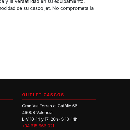
a y la versatilidad en su equipamiento.
omodidad de su casco jet. No comprometa la
OUTLET CASCOS
Gran Vía Ferran el Catòlic 66
46008 Valencia
L-V 10-14 y 17-20h · S 10-14h
+34 615 666 021