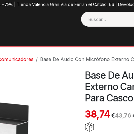
s +79€ | Tienda Valencia Gran Via de Ferran el Catòlic, 66 | Devolu
ctos
Tienda
Categorias
Casco + Extras
Contacto
rcomunicadores
Base De Audio Con Micrófono Externo Ca
Base De Au
Externo Car
Para Casco
38,74
€
43,76