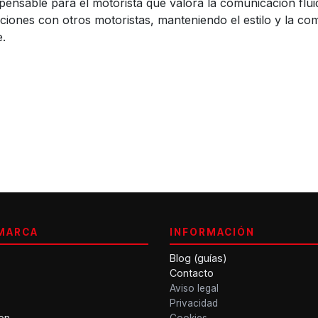
ensable para el motorista que valora la comunicación fluid
aciones con otros motoristas, manteniendo el estilo y la c
e.
MARCA
INFORMACIÓN
Blog (guías)
Contacto
Aviso legal
Privacidad
on