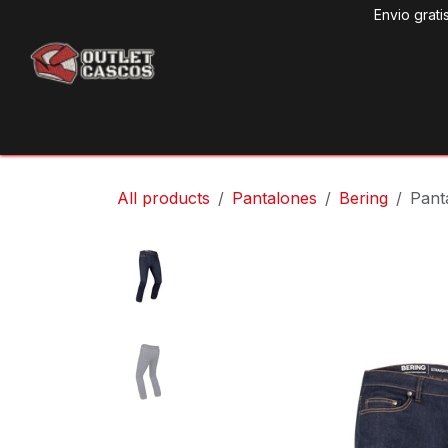
Ir al contenido
Envio grati
Produ
All products
Pantalones
Bering
Pant