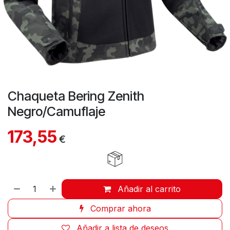
Chaqueta Bering Zenith
Negro/Camuflaje
173,55
€
Añadir al carrito
Comprar ahora
Añadir a lista de deseos