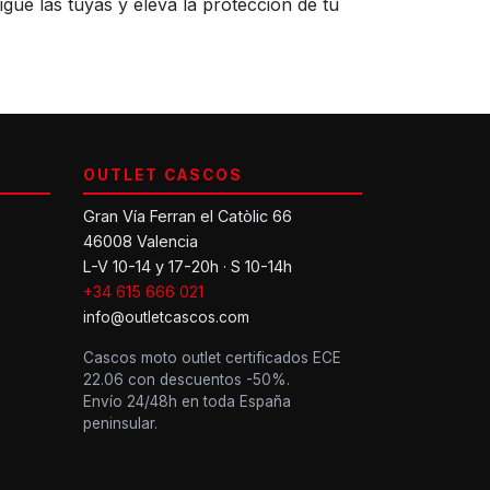
ue las tuyas y eleva la protección de tu
OUTLET CASCOS
Gran Vía Ferran el Catòlic 66
46008 Valencia
L-V 10-14 y 17-20h · S 10-14h
+34 615 666 021
info@outletcascos.com
Cascos moto outlet certificados ECE
22.06 con descuentos -50%.
Envío 24/48h en toda España
peninsular.