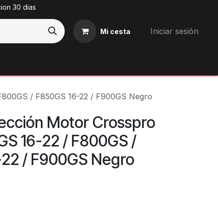
cion 30 dias
Iniciar sesión
Mi cesta
Blog
 F800GS / F850GS 16-22 / F900GS Negro
tección Motor Crosspro
S 16-22 / F800GS /
22 / F900GS Negro