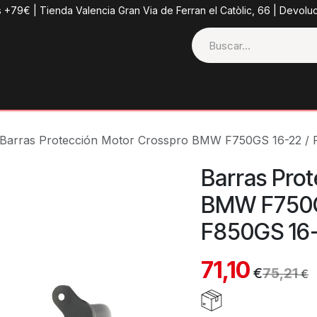
s +79€ | Tienda Valencia Gran Via de Ferran el Catòlic, 66 | Devolu
ctos
Tienda
Categorias
Casco + Extras
Contacto
Barras Protección Motor Crosspro BMW F750GS 16-22 /
Barras Pro
BMW F750G
F850GS 16-
71,10
€
75,21
€