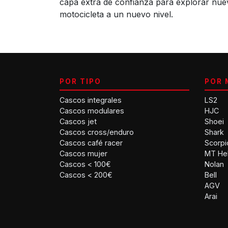
capa extra de confianza para explorar nuev
motocicleta a un nuevo nivel.
POR TIPO
POR 
Cascos integrales
LS2
Cascos modulares
HJC
Cascos jet
Shoei
Cascos cross/enduro
Shark
Cascos café racer
Scorpi
Cascos mujer
MT He
Cascos < 100€
Nolan
Cascos < 200€
Bell
AGV
Arai