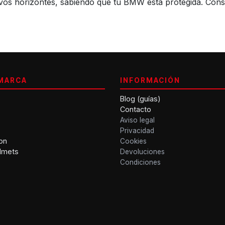
os horizontes, sabiendo que tu BMW está protegida. Consig
MARCA
INFORMACIÓN
Blog (guías)
Contacto
Aviso legal
Privacidad
on
Cookies
lmets
Devoluciones
Condiciones