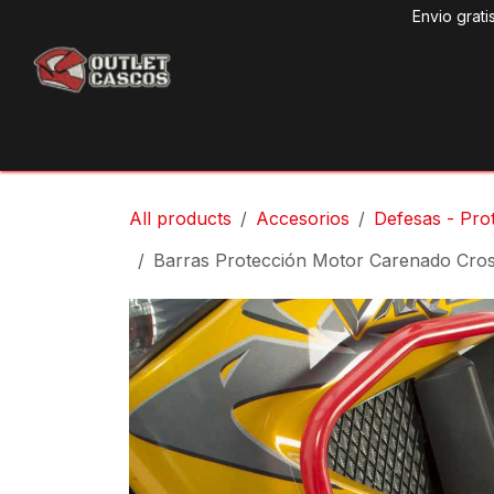
Ir al contenido
Envio grati
Produ
All products
Accesorios
Defesas - Pro
Barras Protección Motor Carenado Cro