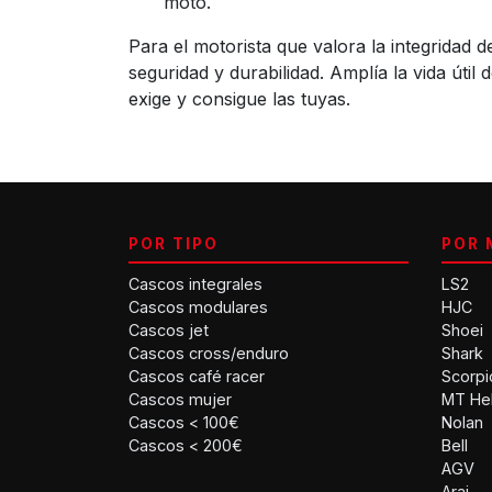
moto.
Para el motorista que valora la integridad
seguridad y durabilidad. Amplía la vida úti
exige y consigue las tuyas.
POR TIPO
POR 
Cascos integrales
LS2
Cascos modulares
HJC
Cascos jet
Shoei
Cascos cross/enduro
Shark
Cascos café racer
Scorpi
Cascos mujer
MT He
Cascos < 100€
Nolan
Cascos < 200€
Bell
AGV
Arai