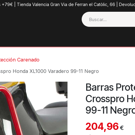
s +79€ | Tienda Valencia Gran Via de Ferran el Catòlic, 66 | Devolu
ctos
Tienda
Categorias
Casco + Extras
Contacto
tección Carenado
sspro Honda XL1000 Varadero 99-11 Negro
Barras Pro
Crosspro H
99-11 Negr
204,96
€