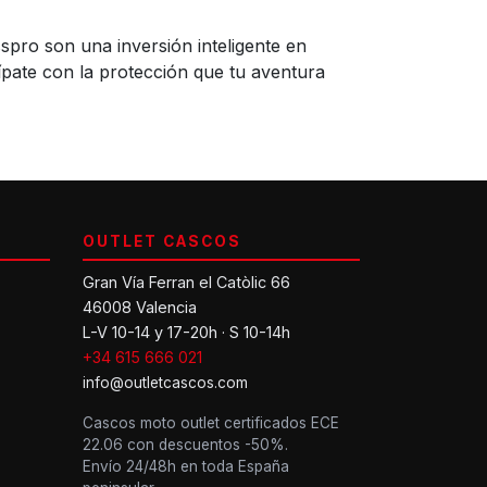
spro son una inversión inteligente en
uípate con la protección que tu aventura
OUTLET CASCOS
Gran Vía Ferran el Catòlic 66
46008 Valencia
L-V 10-14 y 17-20h · S 10-14h
+34 615 666 021
info@outletcascos.com
Cascos moto outlet certificados ECE
22.06 con descuentos -50%.
Envío 24/48h en toda España