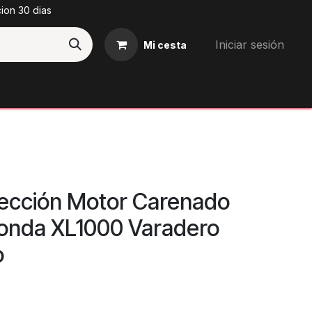
cion 30 dias
Iniciar sesión
Mi cesta
Blog
tección Motor Carenado
onda XL1000 Varadero
o