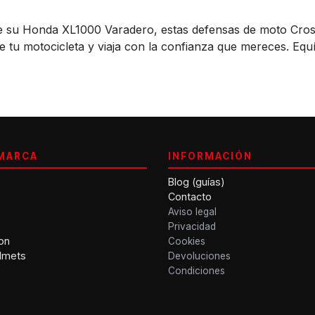
 de su Honda XL1000 Varadero, estas defensas de moto Cros
l de tu motocicleta y viaja con la confianza que mereces. Eq
MARCA
INFORMACIÓN
Blog (guías)
Contacto
Aviso legal
Privacidad
on
Cookies
lmets
Devoluciones
Condiciones