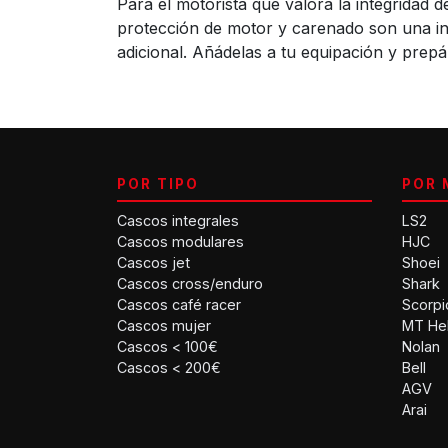
Para el motorista que valora la integridad
protección de motor y carenado son una inv
adicional. Añádelas a tu equipación y prep
POR TIPO
POR 
Cascos integrales
LS2
Cascos modulares
HJC
Cascos jet
Shoei
Cascos cross/enduro
Shark
Cascos café racer
Scorpi
Cascos mujer
MT He
Cascos < 100€
Nolan
Cascos < 200€
Bell
AGV
Arai