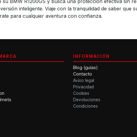
 de su BMW R1200GS y busca una protección efectiva sin ren
ersión inteligente. Viaje con la tranquilidad de saber que
árate para cualquier aventura con confianza.
MARCA
INFORMACIÓN
Blog (guías)
Contacto
Aviso legal
Privacidad
on
Cookies
lmets
Devoluciones
Condiciones