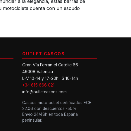
unciar a la elegancia, estas barras de
 su motocicleta cuenta con un escudo
OUTLET CASCOS
Gran Vía Ferran el Catòlic 66
46008 Valencia
L-V 10-14 y 17-20h · S 10-14h
+34 615 666 021
info@outletcascos.com
Cascos moto outlet certificados ECE
22.06 con descuentos -50%.
Envío 24/48h en toda España
peninsular.