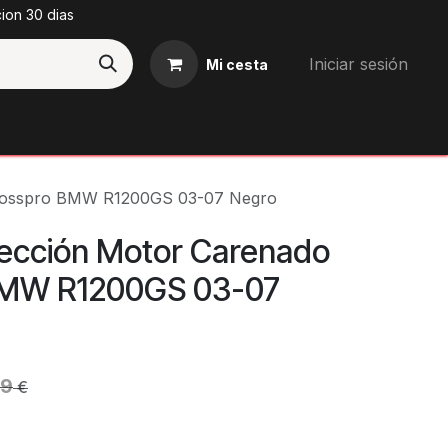
cion 30 dias
Iniciar sesión
Mi cesta
Blog
Crosspro BMW R1200GS 03-07 Negro
tección Motor Carenado
BMW R1200GS 03-07
79
€