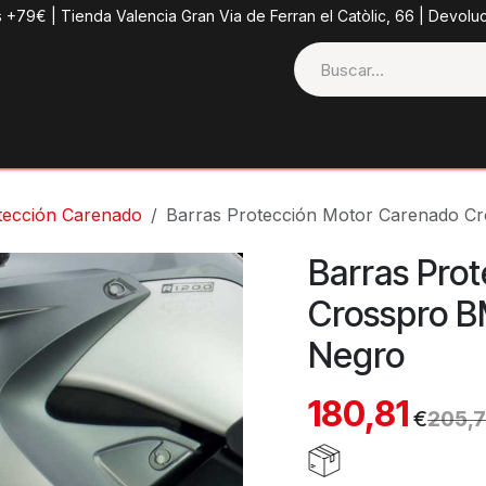
s +79€ | Tienda Valencia Gran Via de Ferran el Catòlic, 66 | Devolu
ctos
Tienda
Categorias
Casco + Extras
Contacto
tección Carenado
Barras Protección Motor Carenado 
Barras Pro
Crosspro 
Negro
180,81
€
205,