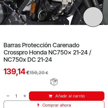
Barras Protección Carenado
Crosspro Honda NC750x 21-24 /
NC750x DC 21-24
139,14
€
156,20
€
Añadir al carrito
Comprar ahora