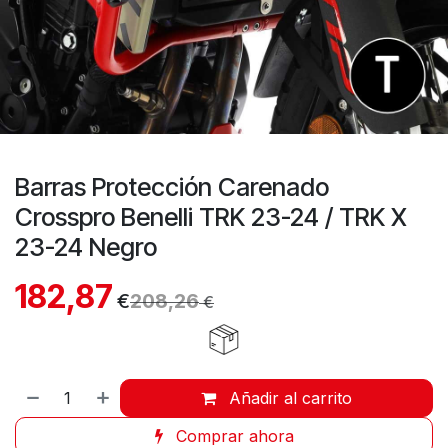
Barras Protección Carenado
Crosspro Benelli TRK 23-24 / TRK X
23-24 Negro
182,87
€
208,26
€
Añadir al carrito
Comprar ahora