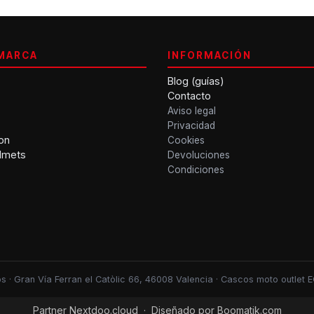
MARCA
INFORMACIÓN
Blog (guías)
Contacto
Aviso legal
Privacidad
on
Cookies
lmets
Devoluciones
Condiciones
 · Gran Vía Ferran el Catòlic 66, 46008 Valencia · Cascos moto outlet
Partner Nextdoo.cloud
·
Diseñado por Boomatik.com