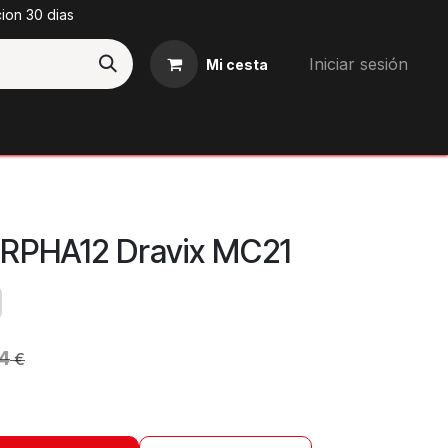
cion 30 dias
Iniciar sesión
Mi cesta
Blog
RPHA12 Dravix MC21
14
€