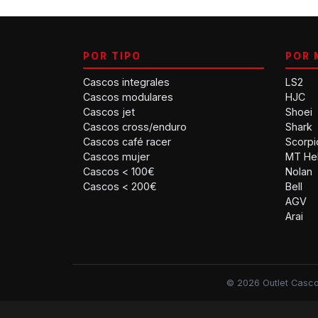
POR TIPO
POR 
Cascos integrales
LS2
Cascos modulares
HJC
Cascos jet
Shoei
Cascos cross/enduro
Shark
Cascos café racer
Scorpi
Cascos mujer
MT He
Cascos < 100€
Nolan
Cascos < 200€
Bell
AGV
Arai
© 2026 Outlet Cascos