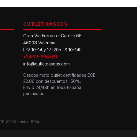
OUTLET CASCOS
Gran Vía Ferran el Catòlic 66
46008 Valencia
L-V 10-14 y 17-20h · S 10-14h
+34 615 666 021
info@outletcascos.com
Cascos moto outlet certificados ECE
22.06 con descuentos -50%.
Envío 24/48h en toda España
peninsular.
 ECE 22.06 hasta -50%