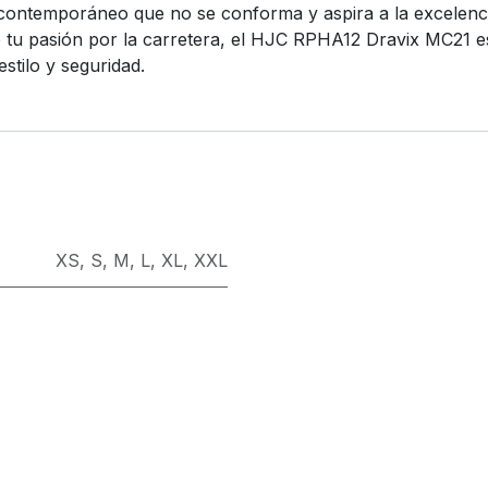
 contemporáneo que no se conforma y aspira a la excelenc
eje tu pasión por la carretera, el HJC RPHA12 Dravix MC21 
stilo y seguridad.
XS
,
S
,
M
,
L
,
XL
,
XXL