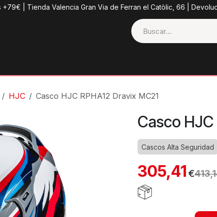
s +79€ | Tienda Valencia Gran Via de Ferran el Catòlic, 66 | Devolu
ctos
Tienda
Categorias
Casco + Extras
Contacto
HJC
Casco HJC RPHA12 Dravix MC21
Casco HJC 
Cascos Alta Seguridad
305,41
€
413,