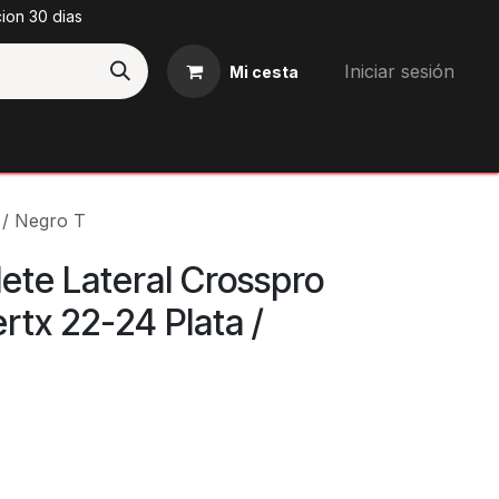
cion 30 dias
Iniciar sesión
Mi cesta
Blog
 / Negro T
ete Lateral Crosspro
rtx 22-24 Plata /