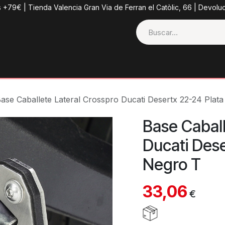
s +79€ | Tienda Valencia Gran Via de Ferran el Catòlic, 66 | Devolu
ctos
Tienda
Categorias
Casco + Extras
Contacto
ase Caballete Lateral Crosspro Ducati Desertx 22-24 Plata
Base Caball
Ducati Dese
Negro T
33,06
€