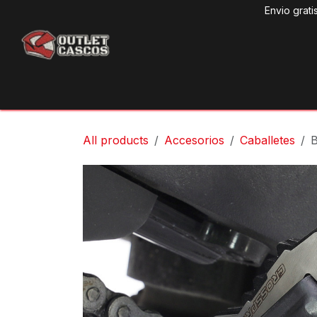
Ir al contenido
Envio grati
Produ
All products
Accesorios
Caballetes
B