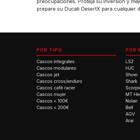
preocupaciones. Proteja su inversión y mej
prepare su Ducati DesertX para cualquier d
POR TIPO
POR 
Cascos integrales
LS2
Cascos modulares
HJC
Cascos jet
Shoei
Cascos cross/enduro
Shark
Cascos café racer
Scorpi
Cascos mujer
MT He
Cascos < 100€
Nolan
Cascos < 200€
Bell
AGV
Arai