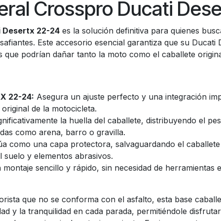
eral Crosspro Ducati Des
i Desertx 22-24
es la solución definitiva para quienes bus
esafiantes. Este accesorio esencial garantiza que su Ducat
 que podrían dañar tanto la moto como el caballete origina
tX 22-24:
Asegura un ajuste perfecto y una integración impe
original de la motocicleta.
nificativamente la huella del caballete, distribuyendo el p
ndas como arena, barro o gravilla.
a como una capa protectora, salvaguardando el caballete 
l suelo y elementos abrasivos.
montaje sencillo y rápido, sin necesidad de herramientas e
rista que no se conforma con el asfalto, esta base caball
dad y la tranquilidad en cada parada, permitiéndole disfruta