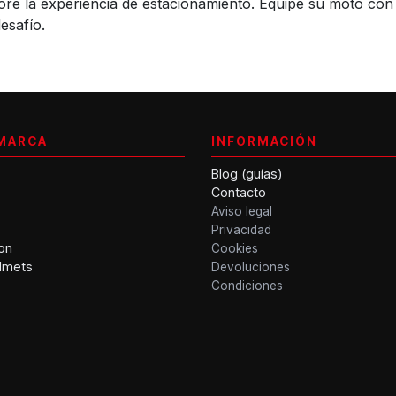
ore la experiencia de estacionamiento. Equipe su moto con
esafío.
MARCA
INFORMACIÓN
Blog (guías)
Contacto
Aviso legal
Privacidad
on
Cookies
lmets
Devoluciones
Condiciones