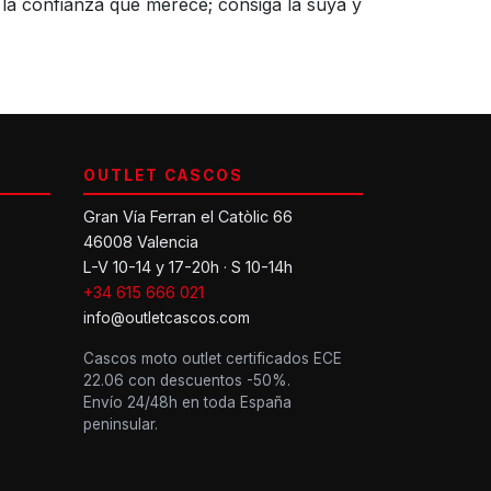
 la confianza que merece; consiga la suya y
OUTLET CASCOS
Gran Vía Ferran el Catòlic 66
46008 Valencia
L-V 10-14 y 17-20h · S 10-14h
+34 615 666 021
info@outletcascos.com
Cascos moto outlet certificados ECE
22.06 con descuentos -50%.
Envío 24/48h en toda España
peninsular.